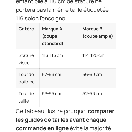
enfant pile à 116 cm de stature ne
portera pas la même taille étiquetée
116 selon l’enseigne.
Critère
Marque A
Marque B
(coupe
(coupe ample)
standard)
Stature
113-116 cm
114-120 cm
visée
Tour de
57-59 cm
56-60 cm
poitrine
Tour de
53-55 cm
52-56 cm
taille
Ce tableau illustre pourquoi
comparer
les guides de tailles avant chaque
commande en ligne
évite la majorité