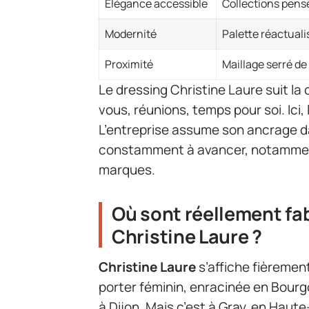
Élégance accessible
Collections pensé
Modernité
Palette réactuali
Proximité
Maillage serré de
Le dressing Christine Laure suit la 
vous, réunions, temps pour soi. Ici
L’entreprise assume son ancrage da
constamment à avancer, notamment
marques.
Où sont réellement fa
Christine Laure ?
Christine Laure
s’affiche fièreme
porter féminin, enracinée en Bour
à Dijon. Mais c’est à Gray, en Haute