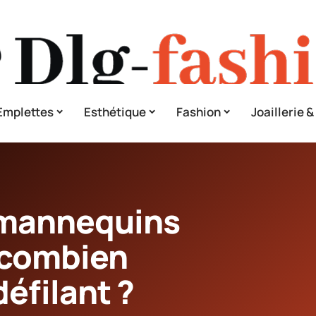
Emplettes
Esthétique
Fashion
Joaillerie 
mannequins
 combien
défilant ?