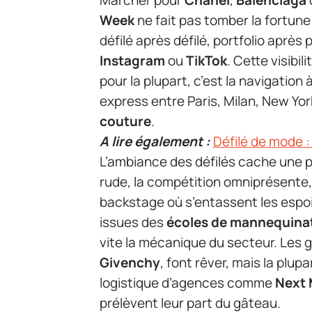
Marcher pour
Chanel
,
Balenciaga
Week
ne fait pas tomber la fortune 
défilé après défilé, portfolio après 
Instagram
ou
TikTok
. Cette visibil
pour la plupart, c’est la navigation 
express entre Paris, Milan, New Yo
couture
.
A lire également :
Défilé de mode :
L’ambiance des défilés cache une pa
rude, la compétition omniprésente,
backstage où s’entassent les espoi
issues des
écoles de mannequina
vite la mécanique du secteur. Les
Givenchy
, font rêver, mais la plu
logistique d’agences comme
Next
prélèvent leur part du gâteau.