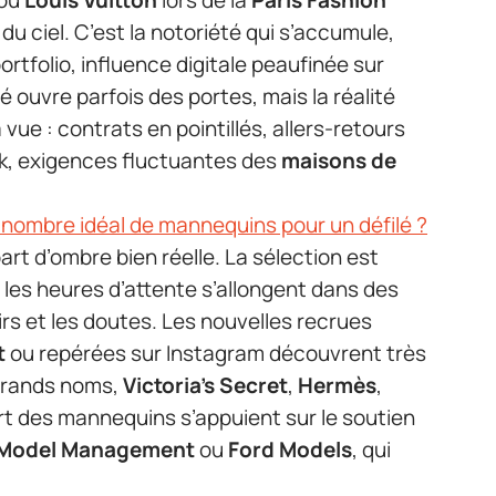
ou
Louis Vuitton
lors de la
Paris Fashion
du ciel. C’est la notoriété qui s’accumule,
portfolio, influence digitale peaufinée sur
ité ouvre parfois des portes, mais la réalité
à vue : contrats en pointillés, allers-retours
rk, exigences fluctuantes des
maisons de
 nombre idéal de mannequins pour un défilé ?
rt d’ombre bien réelle. La sélection est
 les heures d’attente s’allongent dans des
rs et les doutes. Les nouvelles recrues
t
ou repérées sur Instagram découvrent très
 grands noms,
Victoria’s Secret
,
Hermès
,
part des mannequins s’appuient sur le soutien
 Model Management
ou
Ford Models
, qui