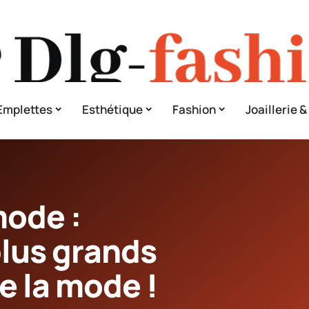
Emplettes
Esthétique
Fashion
Joaillerie 
ode :
plus grands
e la mode !