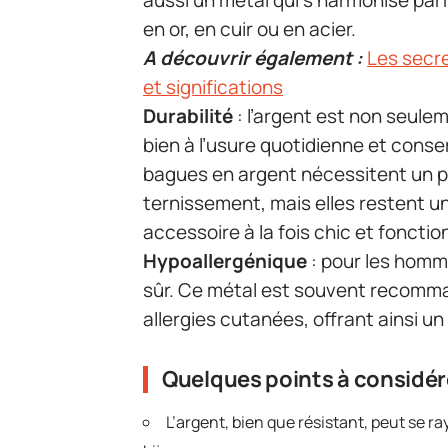
aussi un métal qui s’harmonise parf
en or, en cuir ou en acier.
A découvrir également :
Les secre
et significations
Durabilité
: l’argent est non seule
bien à l’usure quotidienne et conse
bagues en argent nécessitent un po
ternissement, mais elles restent u
accessoire à la fois chic et fonctio
Hypoallergénique
: pour les homme
sûr. Ce métal est souvent recomma
allergies cutanées, offrant ainsi u
Quelques points à considére
L’argent, bien que résistant, peut se r