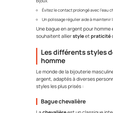
bijoux.
Évitez le contact prolongé avec l’eau c
Un polissage régulier aide à maintenir l
Une bague en argent pour homme es
souhaitent allier
style
et
praticité
Les différents styles 
homme
Le monde de la bijouterie masculin
argent, adaptés à diverses personn
styles les plus prisés :
Bague chevalière
La
chevalière
est un classique inte