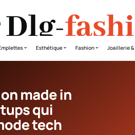
Emplettes
Esthétique
Fashion
Joaillerie 
ion made in
rtups qui
 mode tech