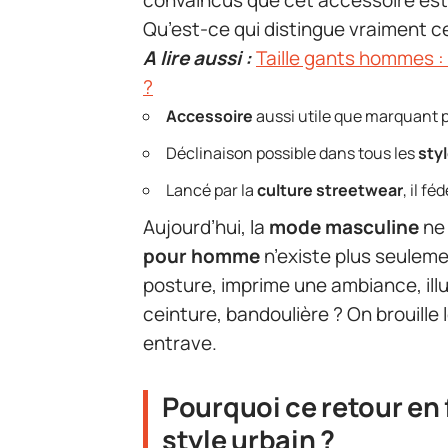
convaincus que cet accessoire est
Qu’est-ce qui distingue vraiment 
A lire aussi :
Taille gants hommes :
?
Accessoire
aussi utile que marquant p
Déclinaison possible dans tous les
sty
Lancé par la
culture streetwear
, il f
Aujourd’hui, la
mode masculine
ne 
pour homme
n’existe plus seuleme
posture, imprime une ambiance, illu
ceinture, bandoulière ? On brouille
entrave.
Pourquoi ce retour en 
style urbain ?