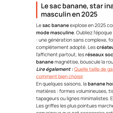
Le sac banane, star in
masculin en 2025
Le
sac banane
explose en 2025 com
mode masculine
. Oubliez l’époque
: une génération sans complexe, fol
complètement adopté. Les
créate
l’affichent partout, les
réseaux soc
banane
magnétise, bouscule la rou
Lire également :
Quelle taille de 
comment bien choisir
En quelques saisons, la
banane h
matières : formes volumineuses, tis
tapageurs ou lignes minimalistes. En
Les griffes les plus pointues marc