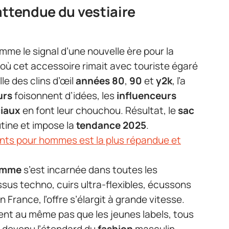
attendue du vestiaire
me le signal d’une nouvelle ère pour la
 où cet accessoire rimait avec touriste égaré
le des clins d’œil
années 80
,
90
et
y2k
, l’a
urs
foisonnent d’idées, les
influenceurs
iaux
en font leur chouchou. Résultat, le
sac
tine et impose la
tendance 2025
.
gants pour hommes est la plus répandue et
omme
s’est incarnée dans toutes les
sus techno, cuirs ultra-flexibles, écussons
 France, l’offre s’élargit à grande vitesse.
hent au même pas que les jeunes labels, tous