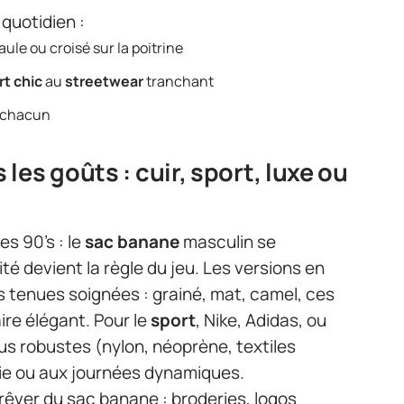
u quotidien :
paule ou croisé sur la poitrine
rt chic
au
streetwear
tranchant
de chacun
les goûts : cuir, sport, luxe ou
es 90’s : le
sac banane
masculin se
té devient la règle du jeu. Les versions en
les tenues soignées : grainé, mat, camel, ces
ire élégant. Pour le
sport
, Nike, Adidas, ou
us robustes (nylon, néoprène, textiles
luie ou aux journées dynamiques.
rêver du sac banane : broderies, logos