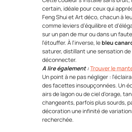
Cette couleur s’installe sans bruit
certain, idéale pour ceux qui appréc
Feng Shui et Art déco, chacun à le
comme leviers d’équilibre et d’élé
sur un pan de mur ou dans un faute
l’étouffer. À l’inverse, le
bleu canar
saturer, distillant une sensation de
déconnecter.
A lire également :
Trouver le mant
Un point à ne pas négliger : l’éclai
des facettes insoupçonnées. Un écl
airs de lagon ou de ciel d’orage, ta
changeants, parfois plus sourds, pa
décoration une infinité de variatio
recherchée.